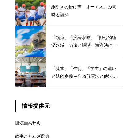
綱引きの掛け声「オーエス」の意
味と語源
「領海」「接続水域」「排他的経
済水域」の違い解説 – 海洋法にお
ける概念と権限
「児童」「生徒」「学生」の違い
と法的定義 – 学校教育法と他法律
での異なる意味
情報提供元
語源由来辞典
故事ことわざ辞典