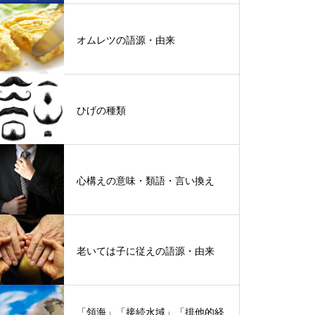
オムレツの語源・由来
ひげの種類
心構えの意味・類語・言い換え
老いては子に従えの語源・由来
「領海」「接続水域」「排他的経