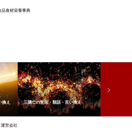
食品食材栄養事典
い換え
三隣亡の意味・類語・言い換え
「したり顔」
敗に込められ
運営会社