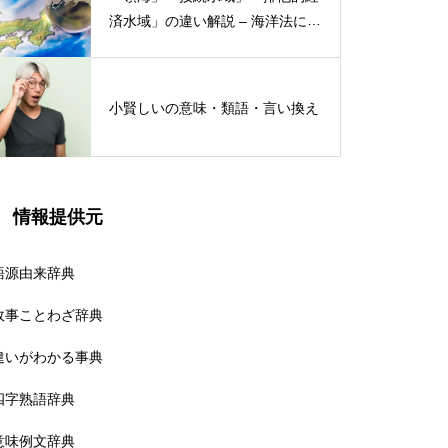
済水域」の違い解説 – 海洋法にお
ける概念と権限
小賢しいの意味・類語・言い換え
情報提供元
語源由来辞典
故事ことわざ辞典
違いがわかる事典
四字熟語辞典
意味例文辞典