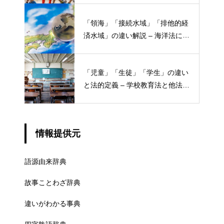
「領海」「接続水域」「排他的経
済水域」の違い解説 – 海洋法にお
ける概念と権限
「児童」「生徒」「学生」の違い
と法的定義 – 学校教育法と他法律
での異なる意味
情報提供元
語源由来辞典
故事ことわざ辞典
違いがわかる事典