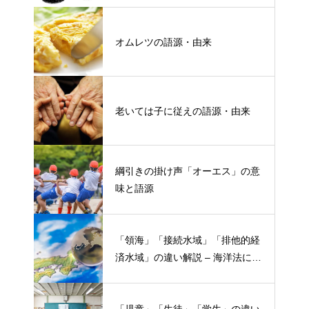
オムレツの語源・由来
老いては子に従えの語源・由来
綱引きの掛け声「オーエス」の意
味と語源
「領海」「接続水域」「排他的経
済水域」の違い解説 – 海洋法にお
ける概念と権限
「児童」「生徒」「学生」の違い