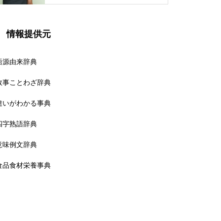
情報提供元
語源由来辞典
故事ことわざ辞典
違いがわかる事典
四字熟語辞典
意味例文辞典
食品食材栄養事典