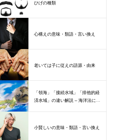
ひげの種類
心構えの意味・類語・言い換え
老いては子に従えの語源・由来
「領海」「接続水域」「排他的経
済水域」の違い解説 – 海洋法にお
ける概念と権限
小賢しいの意味・類語・言い換え