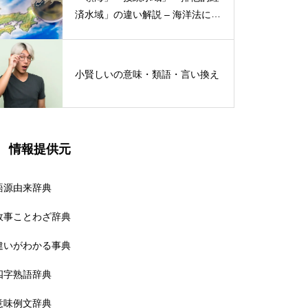
済水域」の違い解説 – 海洋法にお
ける概念と権限
小賢しいの意味・類語・言い換え
情報提供元
語源由来辞典
故事ことわざ辞典
違いがわかる事典
四字熟語辞典
意味例文辞典