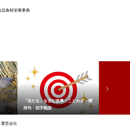
食品食材栄養事典
「当たる」を含む故事・ことわざ・慣
「離す」と「
用句・四字熟語
体的な使い分
運営会社