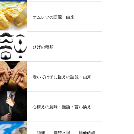
オムレツの語源・由来
ひげの種類
老いては子に従えの語源・由来
心構えの意味・類語・言い換え
「領海」「接続水域」「排他的経