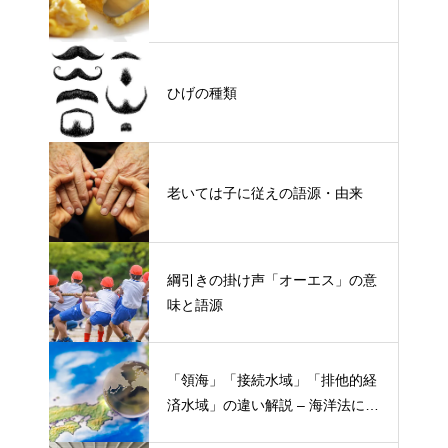
ひげの種類
老いては子に従えの語源・由来
綱引きの掛け声「オーエス」の意
味と語源
「領海」「接続水域」「排他的経
済水域」の違い解説 – 海洋法にお
ける概念と権限