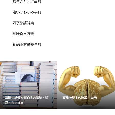
故事ことわざ辞典
違いがわかる事典
四字熟語辞典
意味例文辞典
食品食材栄養事典
洛陽の紙価を高めるの意味・類
頭角を現すの語源・由来
語・言い換え