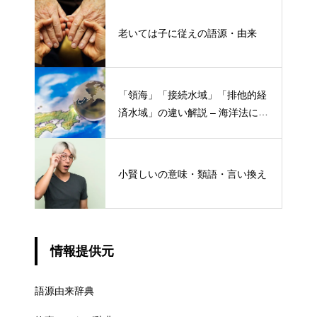
老いては子に従えの語源・由来
「領海」「接続水域」「排他的経
済水域」の違い解説 – 海洋法にお
ける概念と権限
小賢しいの意味・類語・言い換え
情報提供元
語源由来辞典