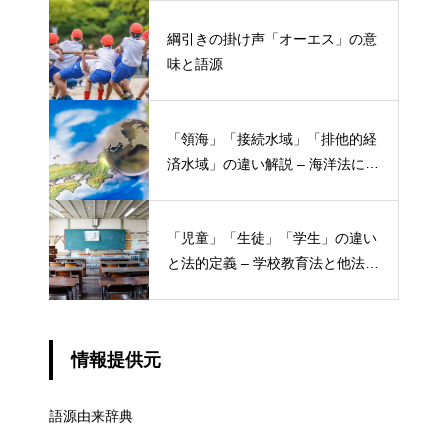
綱引きの掛け声「オーエス」の意
味と語源
「領海」「接続水域」「排他的経
済水域」の違い解説 – 海洋法にお
ける概念と権限
「児童」「生徒」「学生」の違い
と法的定義 – 学校教育法と他法律
での異なる意味
情報提供元
語源由来辞典