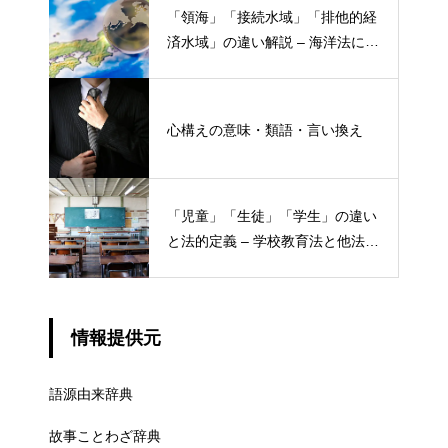
「領海」「接続水域」「排他的経
済水域」の違い解説 – 海洋法にお
ける概念と権限
心構えの意味・類語・言い換え
「児童」「生徒」「学生」の違い
と法的定義 – 学校教育法と他法律
での異なる意味
情報提供元
語源由来辞典
故事ことわざ辞典