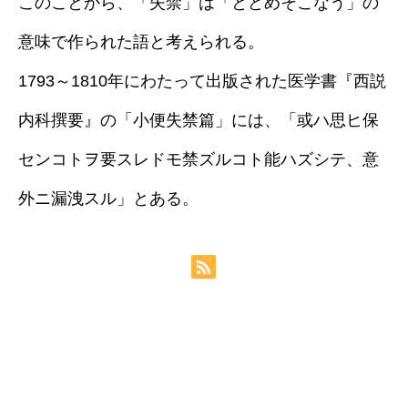
このことから、「失禁」は「とどめそこなう」の
意味で作られた語と考えられる。
1793～1810年にわたって出版された医学書『西説
内科撰要』の「小便失禁篇」には、「或ハ思ヒ保
センコトヲ要スレドモ禁ズルコト能ハズシテ、意
外ニ漏洩スル」とある。