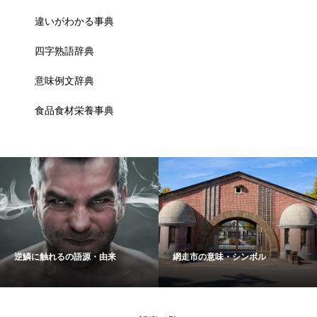
違いがわかる事典
四字熟語辞典
意味例文辞典
食品食材栄養事典
逆鱗に触れるの語源・由来
網走市の意味・シンボル