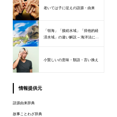
老いては子に従えの語源・由来
「領海」「接続水域」「排他的経
済水域」の違い解説 – 海洋法にお
ける概念と権限
小賢しいの意味・類語・言い換え
情報提供元
語源由来辞典
故事ことわざ辞典