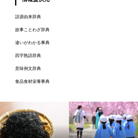
語源由来辞典
故事ことわざ辞典
違いがわかる事典
四字熟語辞典
意味例文辞典
食品食材栄養事典