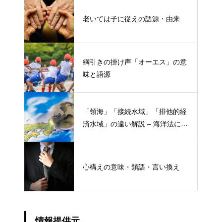
老いては子に従えの語源・由来
綱引きの掛け声「オーエス」の意
味と語源
「領海」「接続水域」「排他的経
済水域」の違い解説 – 海洋法にお
ける概念と権限
心構えの意味・類語・言い換え
情報提供元