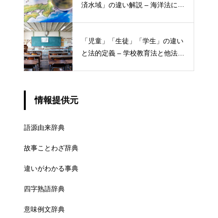
済水域」の違い解説 – 海洋法にお
ける概念と権限
「児童」「生徒」「学生」の違い
と法的定義 – 学校教育法と他法律
での異なる意味
情報提供元
語源由来辞典
故事ことわざ辞典
違いがわかる事典
四字熟語辞典
意味例文辞典