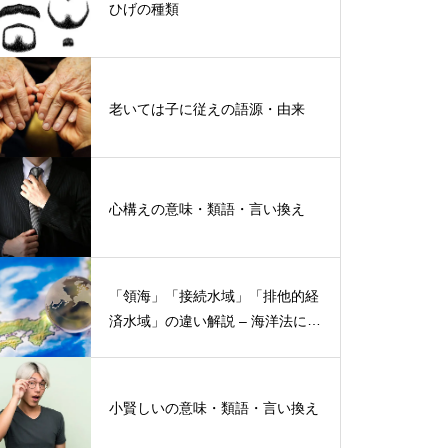
ひげの種類
老いては子に従えの語源・由来
心構えの意味・類語・言い換え
「領海」「接続水域」「排他的経
済水域」の違い解説 – 海洋法にお
ける概念と権限
小賢しいの意味・類語・言い換え