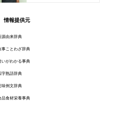
情報提供元
語源由来辞典
故事ことわざ辞典
違いがわかる事典
四字熟語辞典
意味例文辞典
食品食材栄養事典