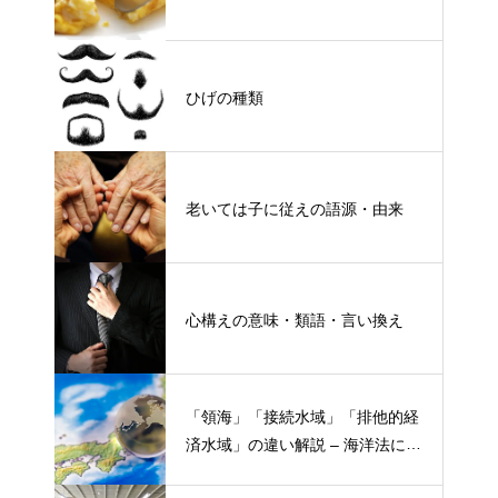
ひげの種類
老いては子に従えの語源・由来
心構えの意味・類語・言い換え
「領海」「接続水域」「排他的経
済水域」の違い解説 – 海洋法にお
ける概念と権限