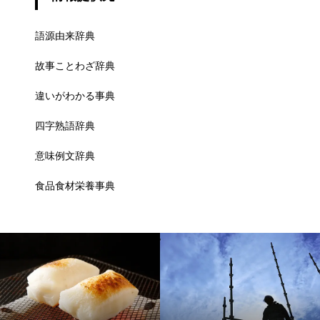
語源由来辞典
故事ことわざ辞典
違いがわかる事典
四字熟語辞典
意味例文辞典
食品食材栄養事典