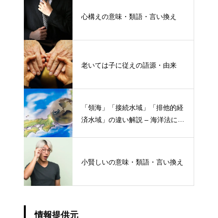
心構えの意味・類語・言い換え
老いては子に従えの語源・由来
「領海」「接続水域」「排他的経
済水域」の違い解説 – 海洋法にお
ける概念と権限
小賢しいの意味・類語・言い換え
情報提供元