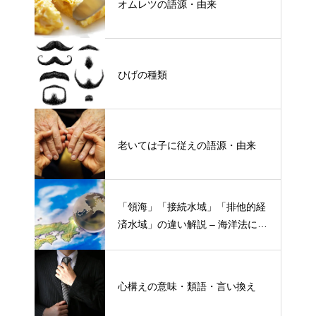
オムレツの語源・由来
ひげの種類
老いては子に従えの語源・由来
「領海」「接続水域」「排他的経
済水域」の違い解説 – 海洋法にお
ける概念と権限
心構えの意味・類語・言い換え