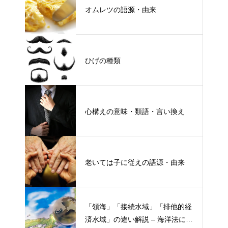
オムレツの語源・由来
ひげの種類
心構えの意味・類語・言い換え
老いては子に従えの語源・由来
「領海」「接続水域」「排他的経
済水域」の違い解説 – 海洋法にお