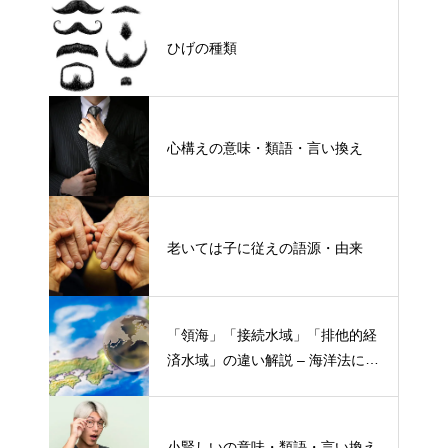
ひげの種類
心構えの意味・類語・言い換え
老いては子に従えの語源・由来
「領海」「接続水域」「排他的経
済水域」の違い解説 – 海洋法にお
ける概念と権限
小賢しいの意味・類語・言い換え