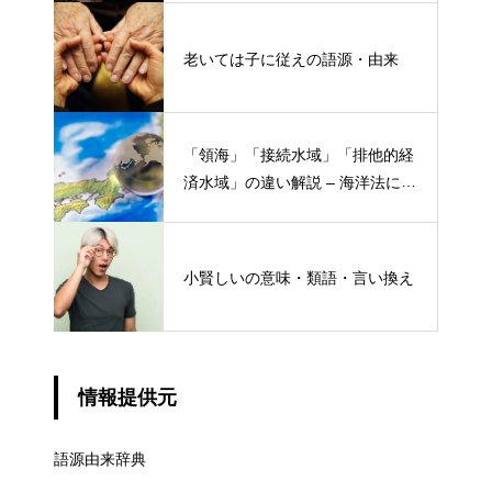
老いては子に従えの語源・由来
「領海」「接続水域」「排他的経
済水域」の違い解説 – 海洋法にお
ける概念と権限
小賢しいの意味・類語・言い換え
情報提供元
語源由来辞典