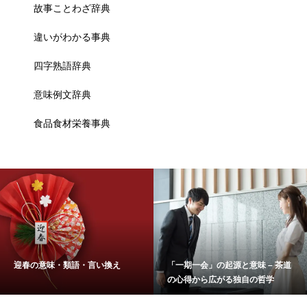
故事ことわざ辞典
違いがわかる事典
四字熟語辞典
意味例文辞典
食品食材栄養事典
迎春の意味・類語・言い換え
「一期一会」の起源と意味 – 茶道
の心得から広がる独自の哲学