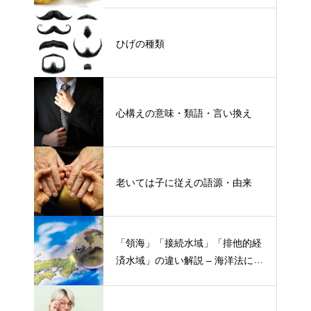
ひげの種類
心構えの意味・類語・言い換え
老いては子に従えの語源・由来
「領海」「接続水域」「排他的経
済水域」の違い解説 – 海洋法にお
ける概念と権限