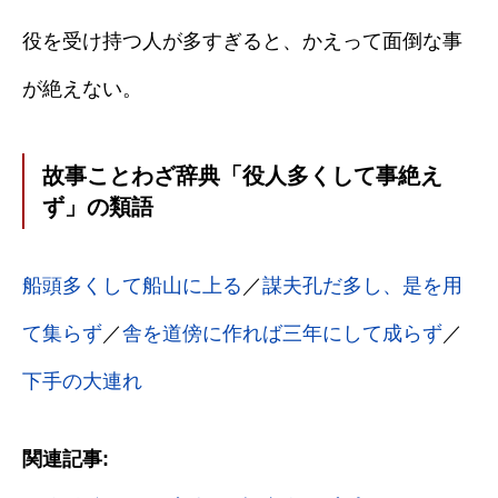
役を受け持つ人が多すぎると、かえって面倒な事
が絶えない。
故事ことわざ辞典「役人多くして事絶え
ず」の類語
船頭多くして船山に上る
／
謀夫孔だ多し、是を用
て集らず
／
舎を道傍に作れば三年にして成らず
／
下手の大連れ
関連記事: