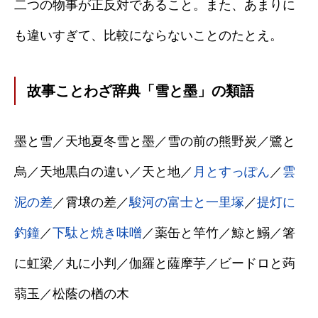
二つの物事が正反対であること。また、あまりに
も違いすぎて、比較にならないことのたとえ。
故事ことわざ辞典「雪と墨」の類語
墨と雪／天地夏冬雪と墨／雪の前の熊野炭／鷺と
烏／天地黒白の違い／天と地／
月とすっぽん
／
雲
泥の差
／霄壌の差／
駿河の富士と一里塚
／
提灯に
釣鐘
／
下駄と焼き味噌
／薬缶と竿竹／鯨と鰯／箸
に虹梁／丸に小判／伽羅と薩摩芋／ビードロと蒟
蒻玉／松蔭の楢の木