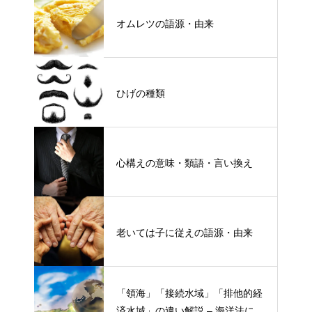
オムレツの語源・由来
ひげの種類
心構えの意味・類語・言い換え
老いては子に従えの語源・由来
「領海」「接続水域」「排他的経
済水域」の違い解説 – 海洋法にお