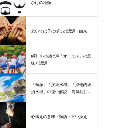
ひげの種類
老いては子に従えの語源・由来
綱引きの掛け声「オーエス」の意
味と語源
「領海」「接続水域」「排他的経
済水域」の違い解説 – 海洋法にお
ける概念と権限
心構えの意味・類語・言い換え