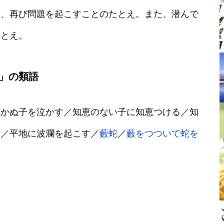
て、再び問題を起こすことのたとえ。また、潜んで
たとえ。
」の類語
泣かぬ子を泣かす／知恵のない子に知恵つける／知
る／平地に波瀾を起こす／
藪蛇
／
藪をつついて蛇を