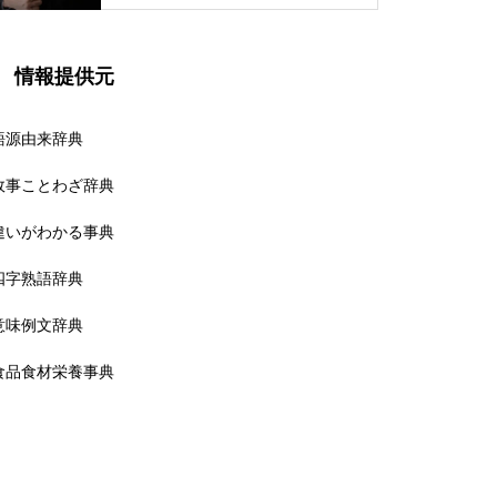
情報提供元
語源由来辞典
故事ことわざ辞典
違いがわかる事典
四字熟語辞典
意味例文辞典
食品食材栄養事典