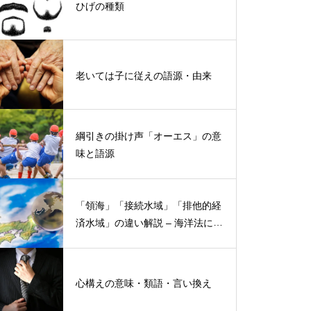
ひげの種類
老いては子に従えの語源・由来
綱引きの掛け声「オーエス」の意
味と語源
「領海」「接続水域」「排他的経
済水域」の違い解説 – 海洋法にお
ける概念と権限
心構えの意味・類語・言い換え