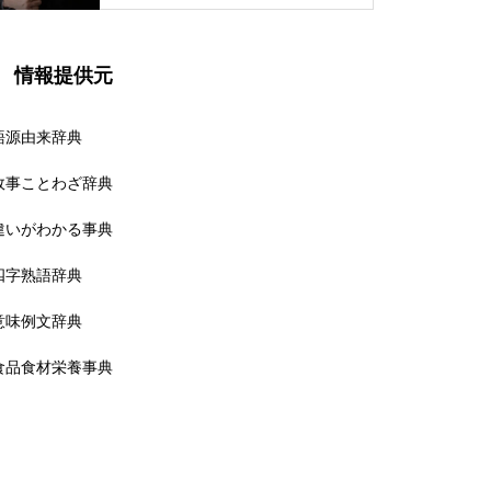
情報提供元
語源由来辞典
故事ことわざ辞典
違いがわかる事典
四字熟語辞典
意味例文辞典
食品食材栄養事典