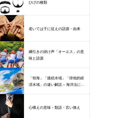
ひげの種類
老いては子に従えの語源・由来
綱引きの掛け声「オーエス」の意
味と語源
「領海」「接続水域」「排他的経
済水域」の違い解説 – 海洋法にお
ける概念と権限
心構えの意味・類語・言い換え