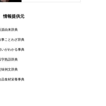
情報提供元
語源由来辞典
故事ことわざ辞典
違いがわかる事典
四字熟語辞典
意味例文辞典
食品食材栄養事典