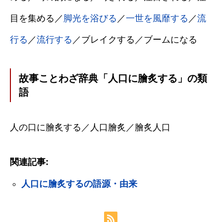
目を集める／
脚光を浴びる
／
一世を風靡する
／
流
行る
／
流行する
／ブレイクする／ブームになる
故事ことわざ辞典「人口に膾炙する」の類
語
人の口に膾炙する／人口膾炙／膾炙人口
関連記事:
人口に膾炙するの語源・由来