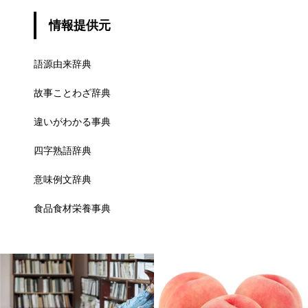
情報提供元
語源由来辞典
故事ことわざ辞典
違いがわかる事典
四字熟語辞典
意味例文辞典
食品食材栄養事典