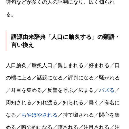
詩句などが多くの人の評判になり、広く知られ
る。
語源由来辞典「人口に膾炙する」の類語・
言い換え
人口膾炙／膾炙人口／親しまれる／好まれる／口
の端に上る／話題になる／評判になる／騒がれる
／耳目を集める／反響を呼ぶ／広まる／
バズる
／
周知される／知れ渡る／知られる／轟く／有名に
なる／
ちやほやされる
／持て囃される／関心を集
める／噂の的になる／噂される／注目される／注