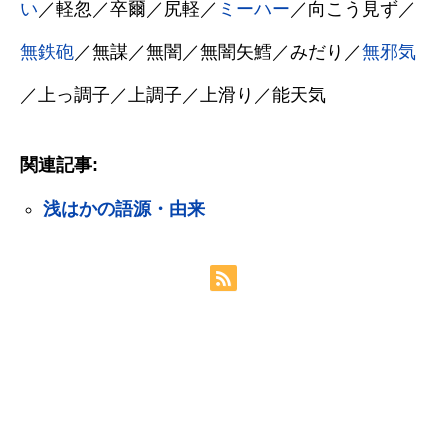
い
／軽忽／卒爾／尻軽／
ミーハー
／向こう見ず／
無鉄砲
／無謀／無闇／無闇矢鱈／みだり／
無邪気
／上っ調子／上調子／上滑り／能天気
関連記事:
浅はかの語源・由来