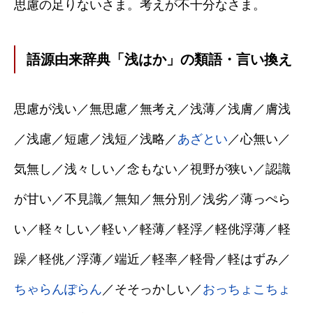
思慮の足りないさま。考えが不十分なさま。
語源由来辞典「浅はか」の類語・言い換え
思慮が浅い／無思慮／無考え／浅薄／浅膚／膚浅
／浅慮／短慮／浅短／浅略／
あざとい
／心無い／
気無し／浅々しい／念もない／視野が狭い／認識
が甘い／不見識／無知／無分別／浅劣／薄っぺら
い／軽々しい／軽い／軽薄／軽浮／軽佻浮薄／軽
躁／軽佻／浮薄／端近／軽率／軽骨／軽はずみ／
ちゃらんぽらん
／そそっかしい／
おっちょこちょ