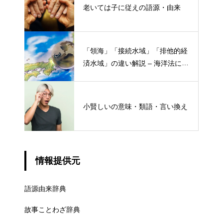
老いては子に従えの語源・由来
「領海」「接続水域」「排他的経
済水域」の違い解説 – 海洋法にお
ける概念と権限
小賢しいの意味・類語・言い換え
情報提供元
語源由来辞典
故事ことわざ辞典