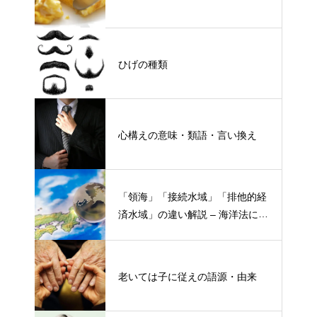
ひげの種類
心構えの意味・類語・言い換え
「領海」「接続水域」「排他的経
済水域」の違い解説 – 海洋法にお
ける概念と権限
老いては子に従えの語源・由来