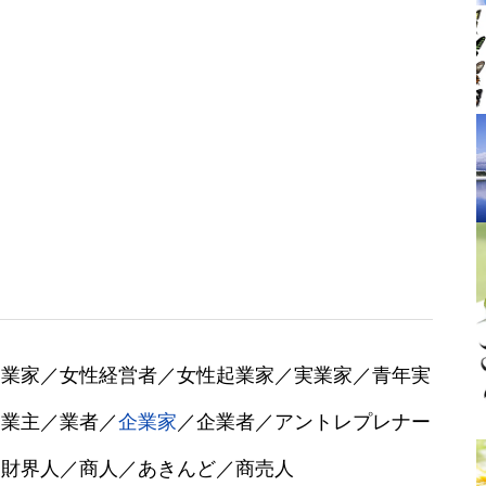
実業家／女性経営者／女性起業家／実業家／青年実
／業主／業者／
企業家
／企業者／アントレプレナー
／財界人／商人／あきんど／商売人