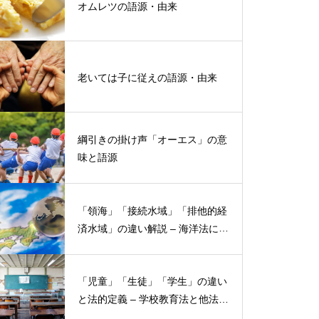
オムレツの語源・由来
老いては子に従えの語源・由来
綱引きの掛け声「オーエス」の意
味と語源
「領海」「接続水域」「排他的経
済水域」の違い解説 – 海洋法にお
ける概念と権限
「児童」「生徒」「学生」の違い
と法的定義 – 学校教育法と他法律
での異なる意味