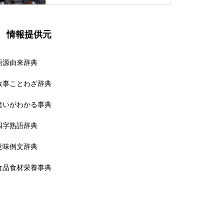
情報提供元
語源由来辞典
故事ことわざ辞典
違いがわかる事典
四字熟語辞典
意味例文辞典
食品食材栄養事典