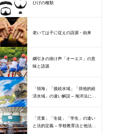
ひげの種類
老いては子に従えの語源・由来
綱引きの掛け声「オーエス」の意
味と語源
「領海」「接続水域」「排他的経
済水域」の違い解説 – 海洋法にお
ける概念と権限
「児童」「生徒」「学生」の違い
と法的定義 – 学校教育法と他法律
での異なる意味