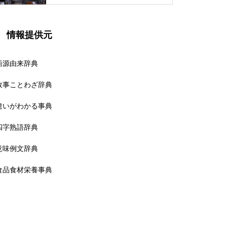
情報提供元
語源由来辞典
故事ことわざ辞典
違いがわかる事典
四字熟語辞典
意味例文辞典
食品食材栄養事典