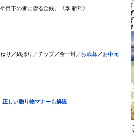
や目下の者に贈る金銭。《季 新年》
ひねり／紙捻り／チップ／金一封／
お歳暮
／
お中元
– 正しい贈り物マナーも解説