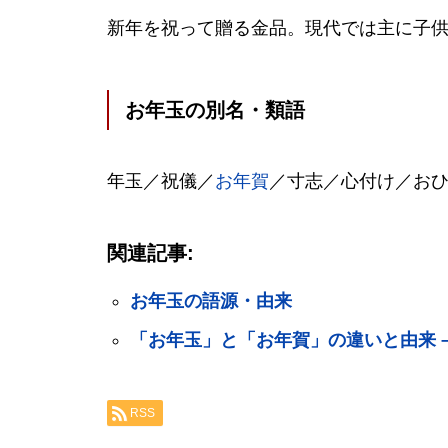
新年を祝って贈る金品。現代では主に子供
お年玉の別名・類語
年玉／祝儀／
お年賀
／寸志／心付け／お
関連記事:
お年玉の語源・由来
「お年玉」と「お年賀」の違いと由来 
RSS