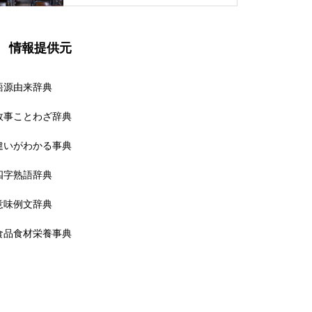
情報提供元
語源由来辞典
故事ことわざ辞典
違いがわかる事典
四字熟語辞典
意味例文辞典
食品食材栄養事典