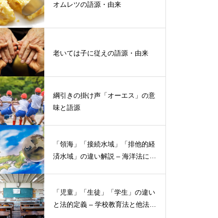
オムレツの語源・由来
老いては子に従えの語源・由来
綱引きの掛け声「オーエス」の意
味と語源
「領海」「接続水域」「排他的経
済水域」の違い解説 – 海洋法にお
ける概念と権限
「児童」「生徒」「学生」の違い
と法的定義 – 学校教育法と他法律
での異なる意味