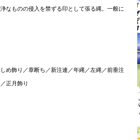
不浄なものの侵入を禁ずる印として張る縄。一般に
》
／しめ飾り／章断ち／新注連／年縄／左縄／前垂注
連／正月飾り