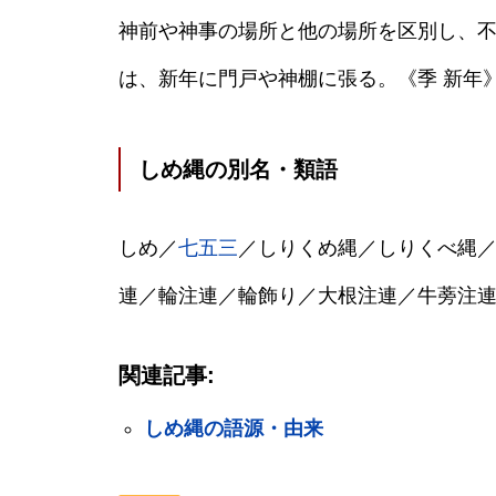
神前や神事の場所と他の場所を区別し、
は、新年に門戸や神棚に張る。《季 新年
しめ縄の別名・類語
しめ／
七五三
／しりくめ縄／しりくべ縄
連／輪注連／輪飾り／大根注連／牛蒡注
関連記事:
しめ縄の語源・由来