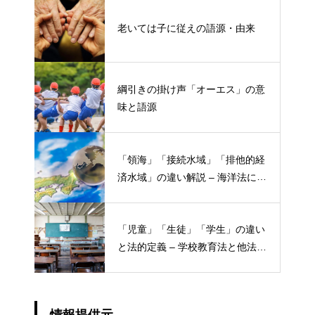
老いては子に従えの語源・由来
綱引きの掛け声「オーエス」の意
味と語源
「領海」「接続水域」「排他的経
済水域」の違い解説 – 海洋法にお
ける概念と権限
「児童」「生徒」「学生」の違い
と法的定義 – 学校教育法と他法律
での異なる意味