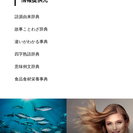
情報提供元
語源由来辞典
故事ことわざ辞典
違いがわかる事典
四字熟語辞典
意味例文辞典
食品食材栄養事典