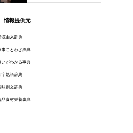
情報提供元
語源由来辞典
故事ことわざ辞典
違いがわかる事典
四字熟語辞典
意味例文辞典
食品食材栄養事典