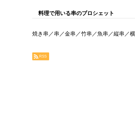
料理で用いる串のブロシェット
焼き串／串／金串／竹串／魚串／縦串／
RSS