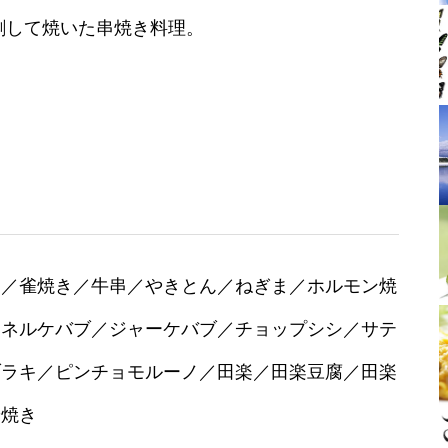
刺して焼いた串焼き料理。
。
鳥
／雀焼き／牛串／やきとん／ねぎま／ホルモン焼
ドネルケバブ／ジャーケバブ／チョップシシ／サテ
ブラキ／ピンチョモルーノ／田楽／田楽豆腐／田楽
端焼き