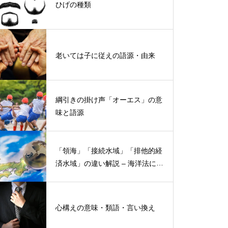
ひげの種類
老いては子に従えの語源・由来
綱引きの掛け声「オーエス」の意
味と語源
「領海」「接続水域」「排他的経
済水域」の違い解説 – 海洋法にお
ける概念と権限
心構えの意味・類語・言い換え