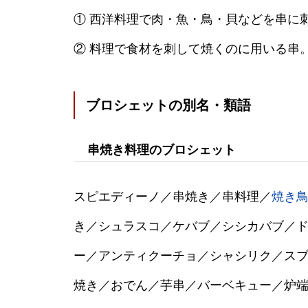
① 西洋料理で肉・魚・鳥・貝などを串に
② 料理で食材を刺して焼くのに用いる串
ブロシェットの別名・類語
串焼き料理のブロシェット
スピエディーノ／串焼き／串料理／
焼き
き／シュラスコ／ケバブ／シシカバブ／
ー／アンティクーチョ／シャシリク／ス
焼き／おでん／芋串／バーベキュー／炉