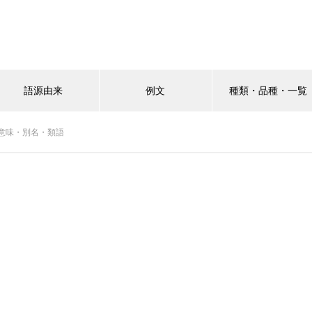
語源由来
例文
種類・品種・一覧
意味・別名・類語