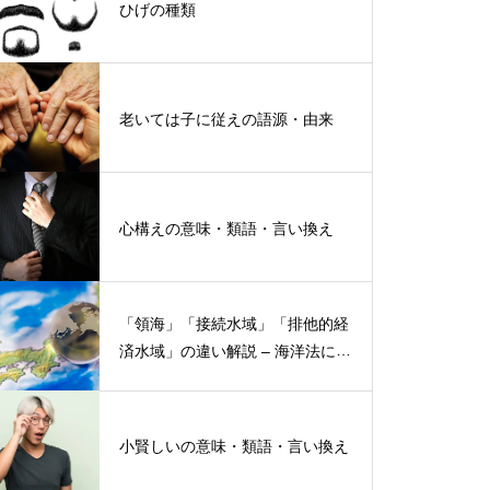
ひげの種類
老いては子に従えの語源・由来
心構えの意味・類語・言い換え
「領海」「接続水域」「排他的経
済水域」の違い解説 – 海洋法にお
ける概念と権限
小賢しいの意味・類語・言い換え