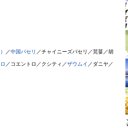
い）
／
中国パセリ
／チャイニーズパセリ／芫荽／胡
トロ
／コエントロ／クシティ／
ザウムイ
／ダニヤ／