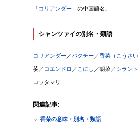
「
コリアンダー
」の中国語名。
シャンツァイの別名・類語
コリアンダー
／
パクチー
／
香菜（こうさ
荽／
コエンドロ
／
こにし
／胡菜／
シラン
コッタマリ
関連記事:
香菜の意味・別名・類語