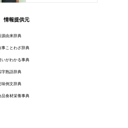
情報提供元
語源由来辞典
故事ことわざ辞典
違いがわかる事典
四字熟語辞典
意味例文辞典
食品食材栄養事典