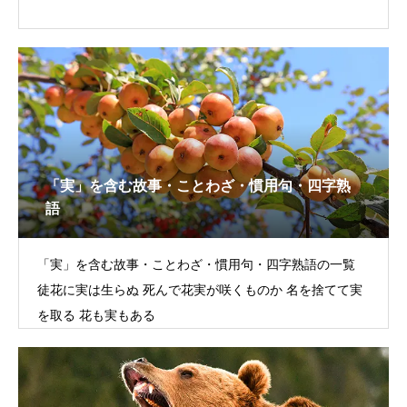
「実」を含む故事・ことわざ・慣用句・四字熟
語
「実」を含む故事・ことわざ・慣用句・四字熟語の一覧
徒花に実は生らぬ 死んで花実が咲くものか 名を捨てて実
を取る 花も実もある