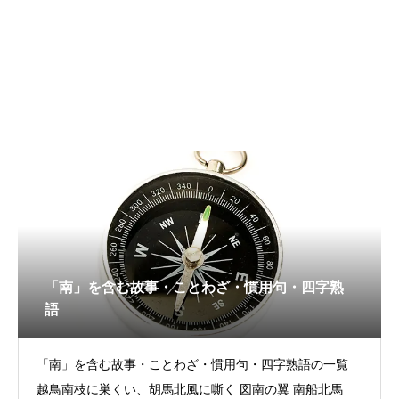
「南」を含む故事・ことわざ・慣用句・四字熟
語
「南」を含む故事・ことわざ・慣用句・四字熟語の一覧
越鳥南枝に巣くい、胡馬北風に嘶く 図南の翼 南船北馬