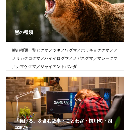
熊の種類
熊の種類一覧ヒグマ／ツキノワグマ／ホッキョクグマ／ア
メリカクロクマ／ハイイログマ／メガネグマ／マレーグマ
／ナマケグマ／ジャイアントパンダ
「負ける」を含む故事・ことわざ・慣用句・四
字熟語