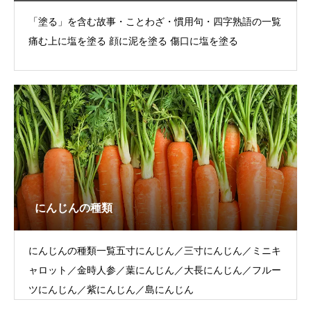
「塗る」を含む故事・ことわざ・慣用句・四字熟語の一覧
痛む上に塩を塗る 顔に泥を塗る 傷口に塩を塗る
にんじんの種類
にんじんの種類一覧五寸にんじん／三寸にんじん／ミニキ
ャロット／金時人参／葉にんじん／大長にんじん／フルー
ツにんじん／紫にんじん／島にんじん