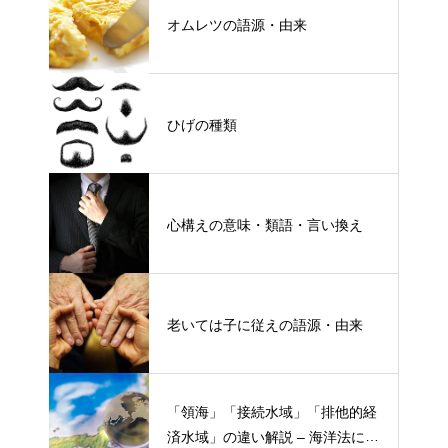
オムレツの語源・由来
ひげの種類
心構えの意味・類語・言い換え
老いては子に従えの語源・由来
「領海」「接続水域」「排他的経
済水域」の違い解説 – 海洋法にお