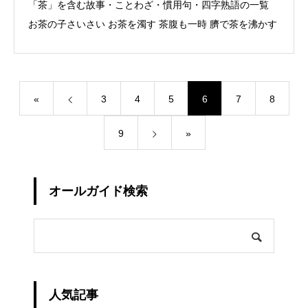
「茶」を含む故事・ことわざ・慣用句・四字熟語の一覧
お茶の子さいさい お茶を濁す 茶腹も一時 臍で茶を沸かす
«
3
4
5
6
7
8
9
»
オールガイド検索
人気記事