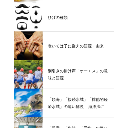
ひげの種類
老いては子に従えの語源・由来
綱引きの掛け声「オーエス」の意
味と語源
「領海」「接続水域」「排他的経
済水域」の違い解説 – 海洋法にお
ける概念と権限
「児童」「生徒」「学生」の違い