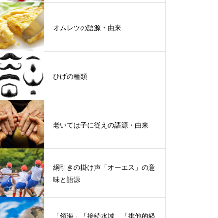
オムレツの語源・由来
ひげの種類
老いては子に従えの語源・由来
綱引きの掛け声「オーエス」の意
味と語源
「領海」「接続水域」「排他的経