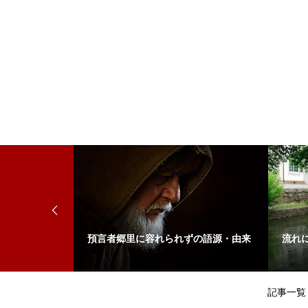
い換え
預言者郷里に容れられずの語源・由来
流れ
記事一覧