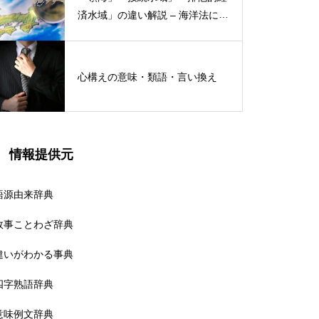
済水域」の違い解説 – 海洋法にお
ける概念と権限
心構えの意味・類語・言い換え
情報提供元
語源由来辞典
故事ことわざ辞典
違いがわかる事典
四字熟語辞典
意味例文辞典