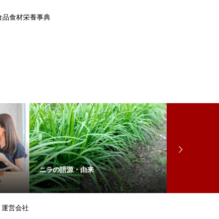
食品食材栄養事典
ニラの語源・由来
泊村の語源・
運営会社