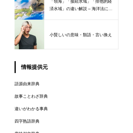
「領海」「接続水域」「排他的経
済水域」の違い解説 – 海洋法にお
ける概念と権限
小賢しいの意味・類語・言い換え
情報提供元
語源由来辞典
故事ことわざ辞典
違いがわかる事典
四字熟語辞典