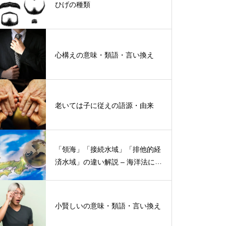
ひげの種類
心構えの意味・類語・言い換え
老いては子に従えの語源・由来
「領海」「接続水域」「排他的経
済水域」の違い解説 – 海洋法にお
ける概念と権限
小賢しいの意味・類語・言い換え