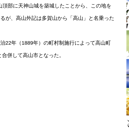
記が山頂部に天神山城を築城したことから、この地を
あるが、高山外記は多賀山から「高山」と名乗った
22年（1889年）の町村制施行によって高山町
町と合併して高山市となった。