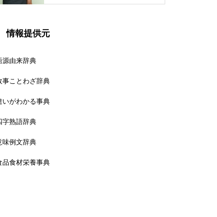
情報提供元
語源由来辞典
故事ことわざ辞典
違いがわかる事典
四字熟語辞典
意味例文辞典
食品食材栄養事典