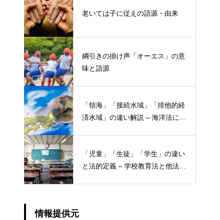
老いては子に従えの語源・由来
綱引きの掛け声「オーエス」の意
味と語源
「領海」「接続水域」「排他的経
済水域」の違い解説 – 海洋法にお
ける概念と権限
「児童」「生徒」「学生」の違い
と法的定義 – 学校教育法と他法律
での異なる意味
情報提供元