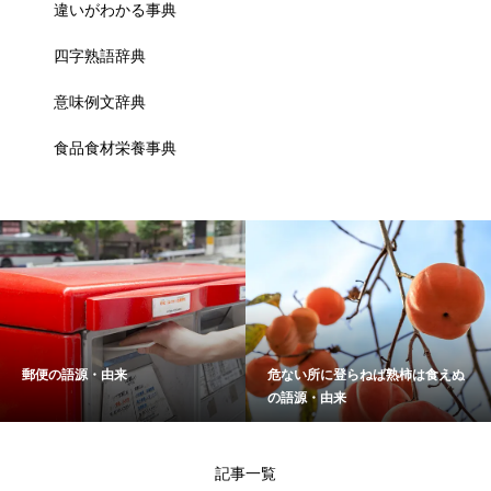
違いがわかる事典
四字熟語辞典
意味例文辞典
食品食材栄養事典
郵便の語源・由来
危ない所に登らねば熟柿は食えぬ
の語源・由来
記事一覧