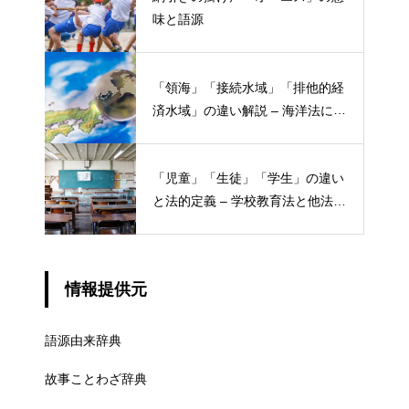
味と語源
「領海」「接続水域」「排他的経
済水域」の違い解説 – 海洋法にお
ける概念と権限
「児童」「生徒」「学生」の違い
と法的定義 – 学校教育法と他法律
での異なる意味
情報提供元
語源由来辞典
故事ことわざ辞典