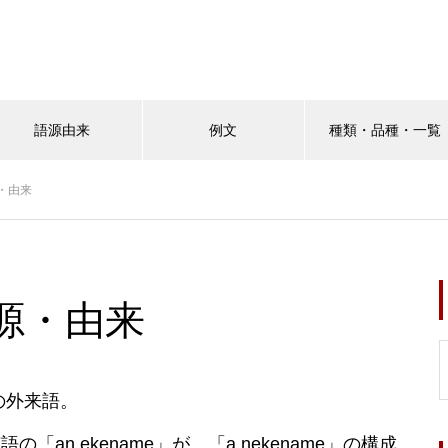
語源由来
例文
種類・品種・一覧
・由来
源・由来
らの外来語。
n ekename」が、「a nekename」の構成