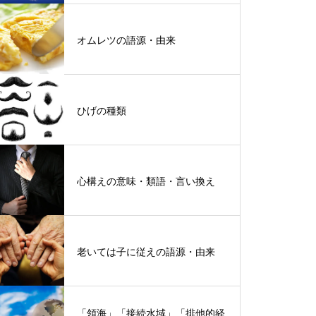
オムレツの語源・由来
ひげの種類
心構えの意味・類語・言い換え
老いては子に従えの語源・由来
「領海」「接続水域」「排他的経