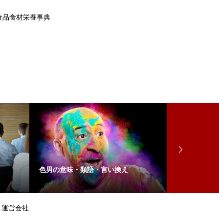
食品食材栄養事典
色男の意味・類語・言い換え
御曹司の語源
運営会社