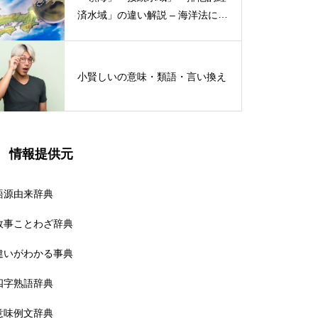
済水域」の違い解説 – 海洋法にお
ける概念と権限
小賢しいの意味・類語・言い換え
情報提供元
語源由来辞典
故事ことわざ辞典
違いがわかる事典
四字熟語辞典
意味例文辞典