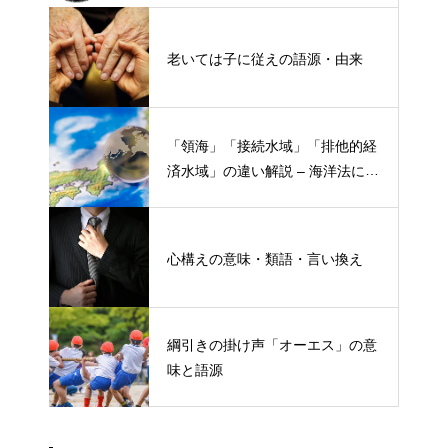
老いては子に従えの語源・由来
「領海」「接続水域」「排他的経
済水域」の違い解説 – 海洋法にお
ける概念と権限
心構えの意味・類語・言い換え
綱引きの掛け声「オーエス」の意
味と語源