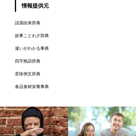
情報提供元
語源由来辞典
故事ことわざ辞典
違いがわかる事典
四字熟語辞典
意味例文辞典
食品食材栄養事典