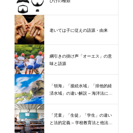
ひげの種類
老いては子に従えの語源・由来
綱引きの掛け声「オーエス」の意
味と語源
「領海」「接続水域」「排他的経
済水域」の違い解説 – 海洋法にお
ける概念と権限
「児童」「生徒」「学生」の違い
と法的定義 – 学校教育法と他法律
での異なる意味