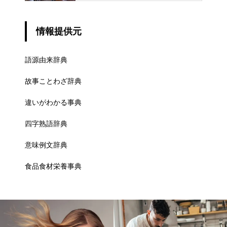
情報提供元
語源由来辞典
故事ことわざ辞典
違いがわかる事典
四字熟語辞典
意味例文辞典
食品食材栄養事典