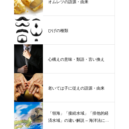
オムレツの語源・由来
ひげの種類
心構えの意味・類語・言い換え
老いては子に従えの語源・由来
「領海」「接続水域」「排他的経
済水域」の違い解説 – 海洋法にお
ける概念と権限