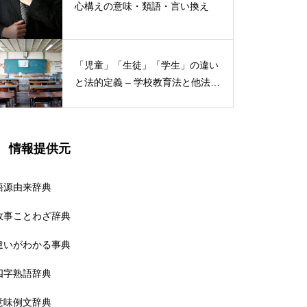
心構えの意味・類語・言い換え
「児童」「生徒」「学生」の違い
と法的定義 – 学校教育法と他法律
での異なる意味
情報提供元
語源由来辞典
故事ことわざ辞典
違いがわかる事典
四字熟語辞典
意味例文辞典