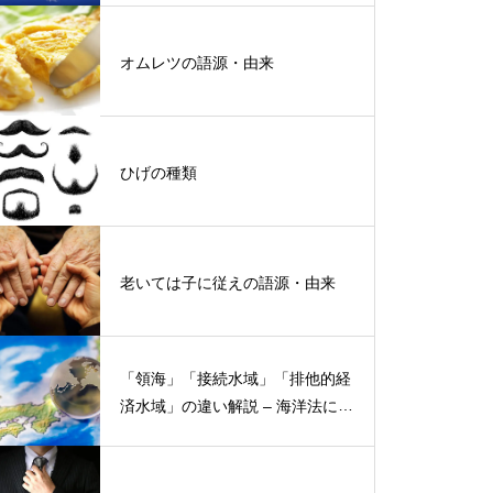
オムレツの語源・由来
ひげの種類
老いては子に従えの語源・由来
「領海」「接続水域」「排他的経
済水域」の違い解説 – 海洋法にお
ける概念と権限