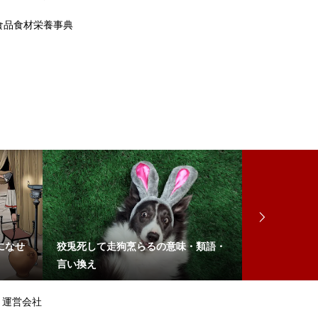
食品食材栄養事典
になせ
狡兎死して走狗烹らるの意味・類語・
流れに棹さす
言い換え
運営会社