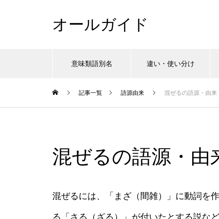
オールガイド
意味類語別名
違い・使い分け
記事一覧
語源由来
混ぜるの語源・由来
混ぜるの語源・由
混ぜるには、「まざ（間雑）」に動詞を
る「さる（ざる）」が付いたとする説な