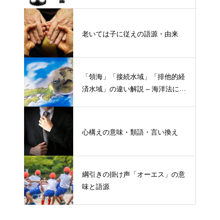
老いては子に従えの語源・由来
「領海」「接続水域」「排他的経
済水域」の違い解説 – 海洋法にお
ける概念と権限
心構えの意味・類語・言い換え
綱引きの掛け声「オーエス」の意
味と語源