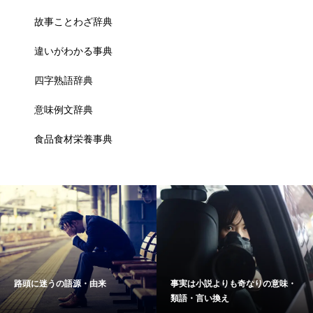
故事ことわざ辞典
違いがわかる事典
四字熟語辞典
意味例文辞典
食品食材栄養事典
路頭に迷うの語源・由来
事実は小説よりも奇なりの意味・
類語・言い換え