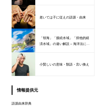
老いては子に従えの語源・由来
「領海」「接続水域」「排他的経
済水域」の違い解説 – 海洋法にお
ける概念と権限
小賢しいの意味・類語・言い換え
情報提供元
語源由来辞典