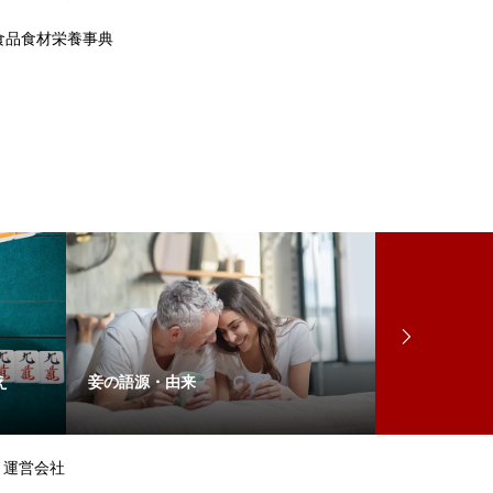
食品食材栄養事典
え
妾の語源・由来
アヒージョの
運営会社