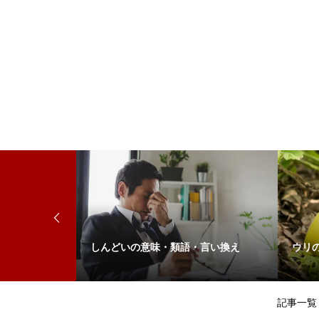
来
しんどいの意味・類語・言い換え
ウリ
記事一覧