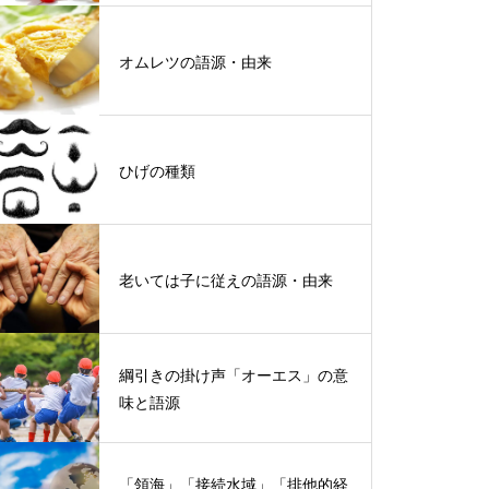
オムレツの語源・由来
ひげの種類
老いては子に従えの語源・由来
綱引きの掛け声「オーエス」の意
味と語源
「領海」「接続水域」「排他的経