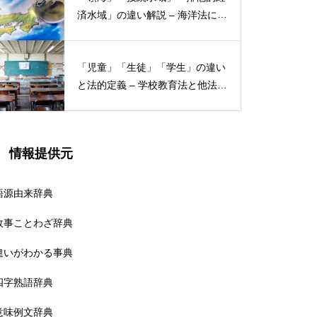
済水域」の違い解説 – 海洋法にお
ける概念と権限
「児童」「生徒」「学生」の違い
と法的定義 – 学校教育法と他法律
での異なる意味
情報提供元
語源由来辞典
故事ことわざ辞典
違いがわかる事典
四字熟語辞典
意味例文辞典