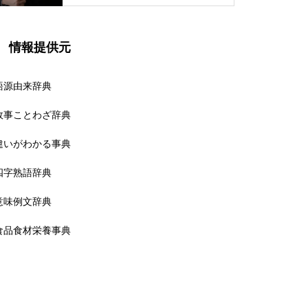
情報提供元
語源由来辞典
故事ことわざ辞典
違いがわかる事典
四字熟語辞典
意味例文辞典
食品食材栄養事典