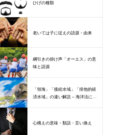
ひげの種類
老いては子に従えの語源・由来
綱引きの掛け声「オーエス」の意
味と語源
「領海」「接続水域」「排他的経
済水域」の違い解説 – 海洋法にお
ける概念と権限
心構えの意味・類語・言い換え